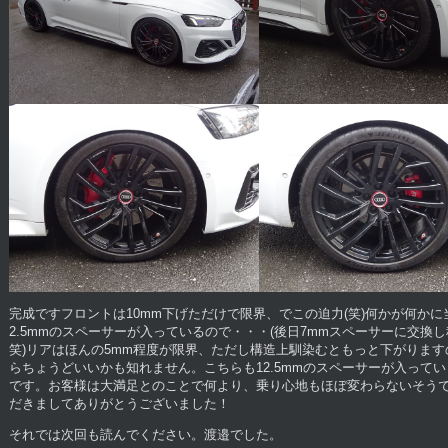
完成ですフロントは10mm下げただけで限界、でこの迫力(笑)何かが何かに当
2.5mmのスペーサーが入っているので・・・(後日7mmスペーサーに交換
笑)リアはほんの5mm程度が限界、ただし構造上馴染むともっと下がりますの
らちょうどいいかも知れません。こちらも12.5mmのスペーサーが入って
です。お客様は大満足とのことで何より、乗り心地もほぼ変わらないそう
だきましてありがとうございました！
それでは次回も読んでください。渡邉でした。