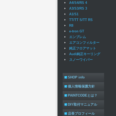
A4/S4/RS 4
A3/S3/RS 3
A1/S1
TT/TT S/TT RS
R8
e-tron GT
エンブレム
エアコンフィルター
純正フロアマット
Audi純正キーリング
スノーワイパー
SHOP info
個人情報保護方針
PAINTCODEとは？
DIY取付マニュアル
店長プロフィール