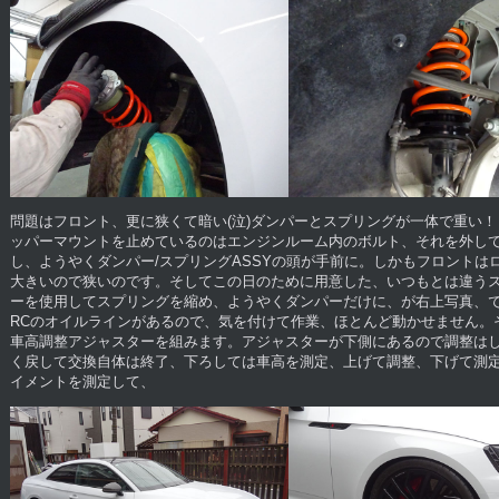
問題はフロント、更に狭くて暗い(泣)ダンパーとスプリングが一体で重い
ッパーマウントを止めているのはエンジンルーム内のボルト、それを外し
し、ようやくダンパー/スプリングASSYの頭が手前に。しかもフロントは
大きいので狭いのです。そしてこの日のために用意した、いつもとは違う
ーを使用してスプリングを縮め、ようやくダンパーだけに、が右上写真、で
RCのオイルラインがあるので、気を付けて作業、ほとんど動かせません。そ
車高調整アジャスターを組みます。アジャスターが下側にあるので調整は
く戻して交換自体は終了、下ろしては車高を測定、上げて調整、下げて測
イメントを測定して、