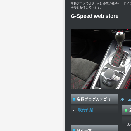
店長ブログでは取り付け作業の様子や、ドイ
子等を配信しています。
G-Speed web store
店長ブログカテゴリ
ホー
取付作業
店
月別一覧