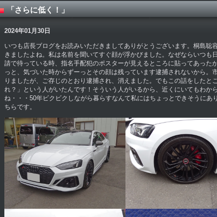
「さらに低く！」
2024年01月30日
いつも店長ブログをお読みいただきましてありがとうございます。桐島聡
きましたよね。私は名前を聞いてすぐ顔が浮かびました。なぜならいつも
請で待っている時、指名手配犯のポスターが見えるところに貼ってあった
っと、気づいた時からずーっとその顔は残っています逮捕されないから。
りましたが、ご存じのとおり逮捕され、消えました。でもこの話をしたと
れ？」という人がいたんです！そういう人がいるから、近くにいてもわか
ね・・・50年ビクビクしながら暮らすなんて私にはちょっとできそうにあ
ちらです。