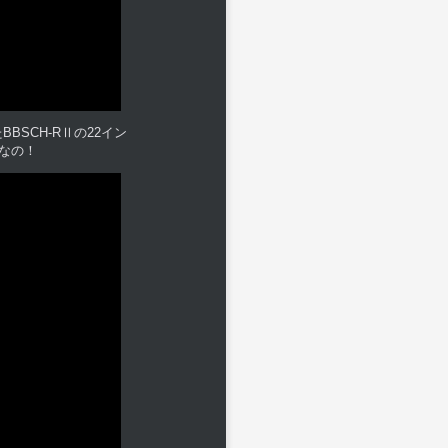
SCH-RⅡの22イン
なの！