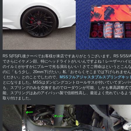
RS 5(F5)FL後クーペでお客様が来店ですありがとうございます。RS 5/S5
でさらにイケメン顔、特にヘッドライトがいいんですよね！レーザーハイビ
のイルミがかすかにブルーで光る演出もいい！さてご用命はというとこんなに
のに「もう少し、20mm下げたい」私「おそらくそこまでは下げられませ
ください」とのことでしたので、
MSSフルアジャスタブルスプリングキットfo
とになりました。MSSはダンピングコントロールサスが付いていてダンパ
も、スプリングのみを交換するのでローダウンが可能、しかも車高調整式
能、スプリングはあのアイバッハ製で信頼性高し、最近よく売れているようで
取り付けました。