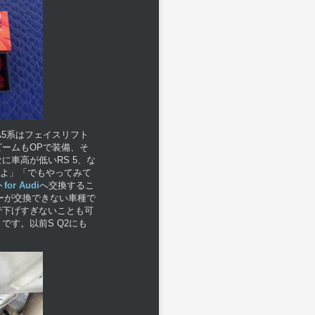
/A5系はフェイスリフト
ームもOPで装備、そ
車高が低いRS 5、な
んよ」「でもやってみて
r Audi
へ交換するこ
ーが交換できない車種で
で下げすぎないことも可
す。以前S Q2にも