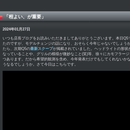
「程よい、が重要」
2024年01月27日
いつも店長ブログをお読みいただきましてありがとうございます。本日Q5
たのですが、モデルチェンジの話になり、おそらく今年じゃないでしょう
たら、次期Q5の
最新スクープ
が掲載されていました。ヘッドライトの形状
なっていることや、グリルの模様が微妙なこと(笑)等、徐々にカモフラー
つあります。だから希望的観測を含め、今年発表だけでもしてくれないか
うなるでしょうか。さて今日はこちらです。