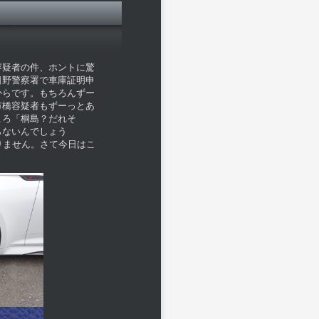
容疑者の件、ホントに驚
日野警察署で車庫証明申
からです。もちろんずー
市橋容疑者もずーっとあ
ころ「桐島？だれそ
らないんでしょう
りません。さて今日はこ