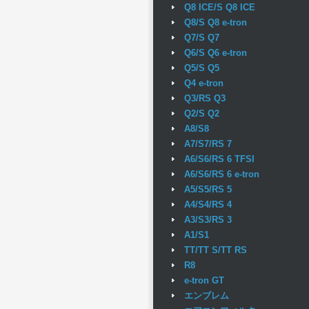
Q8 ICE/S Q8 ICE
Q8/S Q8 e-tron
Q7/S Q7
Q6/S Q6 e-tron
Q5/S Q5
Q4 e-tron
Q3/RS Q3
Q2/S Q2
A8/S8
A7/S7/RS 7
A6/S6/RS 6 TFSI
A6/S6/RS 6 e-tron
A5/S5/RS 5
A4/S4/RS 4
A3/S3/RS 3
A1/S1
TT/TT S/TT RS
R8
e-tron GT
エンブレム