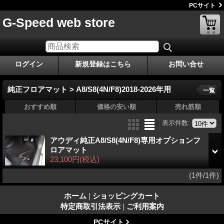
PCサイト
G-Speed web store
ログイン
新規登録はこちら
お問い合せ
純正フロアマット > A8/S8(4N/F8)2018-2026年用
一覧
おすすめ順
価格の安い順
売れ筋順
表示件数
:
アウディ純正A8/S8(4N/F8)専用オプションフ
ロアマット
23,100円
(税込)
(1件/1件)
ホーム
|
ショッピングカート
特定商取引法表示
|
ご利用案内
PCサイト