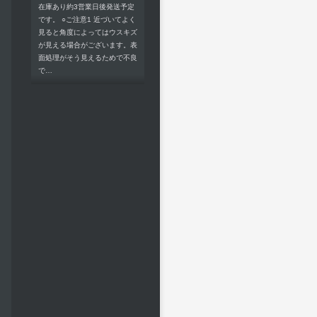
在庫あり約3営業日後発送予定
です。 ○ご注意1 近づいてよく
見ると角度によってはウスキズ
が見える場合がございます。表
面処理がそう見えるためで不良
で…