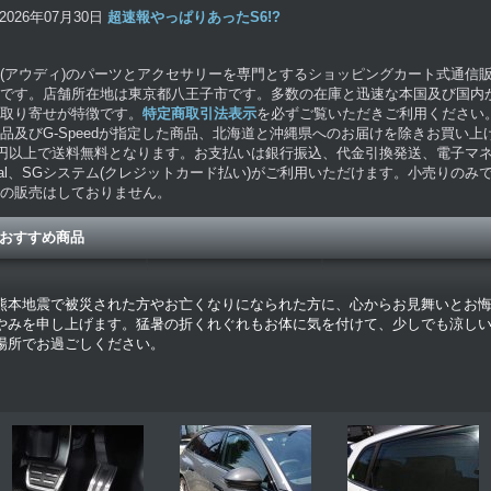
2026年07月30日
超速報やっぱりあったS6!?
di(アウディ)のパーツとアクセサリーを専門とするショッピングカート式通信
です。店舗所在地は東京都八王子市です。多数の在庫と迅速な本国及び国内
取り寄せが特徴です。
特定商取引法表示
を必ずご覧いただきご利用ください
品及びG-Speedが指定した商品、北海道と沖縄県へのお届けを除きお買い上げ
0円以上で送料無料となります。お支払いは銀行振込、代金引換発送、電子マネ
Pal、SGシステム(クレジットカード払い)がご利用いただけます。小売りのみ
の販売はしておりません。
おすすめ商品
熊本地震で被災された方やお亡くなりになられた方に、心からお見舞いとお
やみを申し上げます。猛暑の折くれぐれもお体に気を付けて、少しでも涼し
場所でお過ごしください。