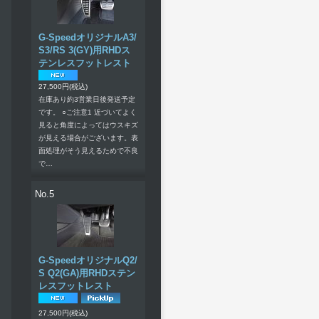
G-SpeedオリジナルA3/
S3/RS 3(GY)用RHDス
テンレスフットレスト
27,500円
(税込)
在庫あり約3営業日後発送予定
です。 ○ご注意1 近づいてよく
見ると角度によってはウスキズ
が見える場合がございます。表
面処理がそう見えるためで不良
で…
No.5
G-SpeedオリジナルQ2/
S Q2(GA)用RHDステン
レスフットレスト
27,500円
(税込)