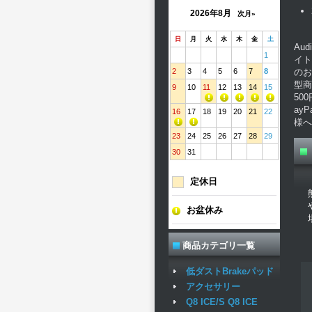
2026年8月
次月»
日
月
火
水
木
金
土
Au
1
イト
2
3
4
5
6
7
8
のお
型商
9
10
11
12
13
14
15
50
ay
16
17
18
19
20
21
22
様へ
23
24
25
26
27
28
29
30
31
定休日
お盆休み
商品カテゴリ一覧
低ダストBrakeパッド
アクセサリー
Q8 ICE/S Q8 ICE