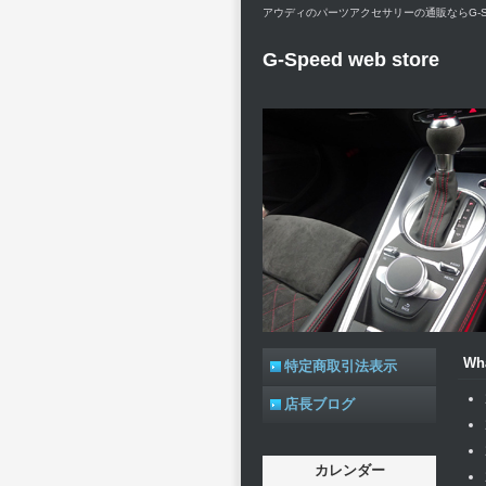
アウディのパーツアクセサリーの通販ならG-Sp
G-Speed web store
Wh
特定商取引法表示
店長ブログ
カレンダー