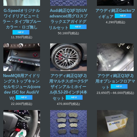
G-Speedオリジナル
Audi純正Q3(F3)SUV
アウディ純正Geckoフ
ワイドリアビューミ
advanced用グロスブ
ィギュア
ラー・タイプBブルー
ラックエアガイドグ
4,290円
(税込)
カラー・ロゴ無し
リルセット
50,160円
(税込)
11,550円
(税込)
NewMQB用アイドリ
アウディ純正Q3(FJ)
アウディ純正Q3(FJ)
ングストップキャン
用マルチスポークSデ
用オプションフロアマ
セルモジュール(core
ザインアルミホイー
ット
dev ISC for Audi/V
ル(8.5J-20インチ)4本
23,650円～66,000円
(税込)
W)
セット
22,000円
(税込)
470,800円
(税込)