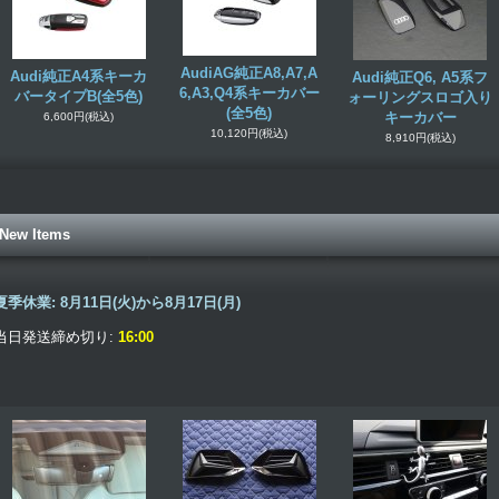
AudiAG純正A8,A7,A
Audi純正A4系キーカ
Audi純正Q6, A5系フ
6,A3,Q4系キーカバー
バータイプB(全5色)
ォーリングスロゴ入り
(全5色)
キーカバー
6,600円
(税込)
10,120円
(税込)
8,910円
(税込)
New Items
夏季休業:
8月11日(火)から8月17日(月)
当日発送締め切り:
16:00