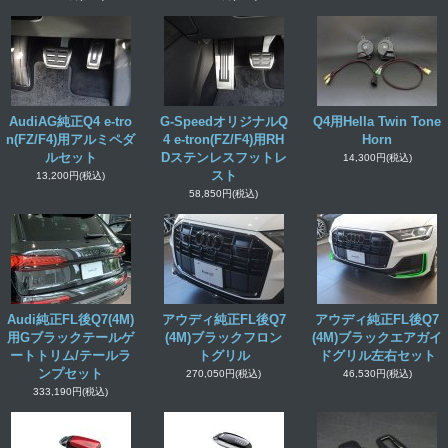
AudiAG純正Q4 e-tro
G-SpeedオリジナルQ
Q4用Hella Twin Tone
n(FZ/F4)用アルミペダ
4 e-tron(FZ/F4)用RH
Horn
ルセット
Dステンレスフットレ
14,300円
(税込)
スト
13,200円
(税込)
58,850円
(税込)
Audi純正FL後Q7(4M)
アウディ純正FL後Q7
アウディ純正FL後Q7
用Gブラックテールゲ
(4M)ブラックフロン
(4M)ブラックエアガイ
ートトリム/テールラ
トグリル
ドグリル左右セット
ンプセット
270,050円
(税込)
46,530円
(税込)
333,190円
(税込)