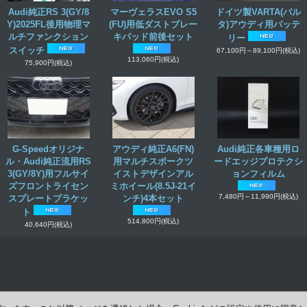
Audi純正RS 3(GY/8
マーヴェラスEVO S5
ドイツ製VARTA(バル
Y)2025FL後用物理マ
(FU)用低ダストブレー
タ)アウディ用バッテ
ルチファンクション
キパッド前後セット
リー
スイッチ
67,100円～89,100円
(税込)
113,060円
(税込)
75,900円
(税込)
G-Speedオリジナ
アウディ純正A6(FN)
Audi純正各車種用ロ
ル・Audi純正流用RS
用マルチスポークツ
ードエッジプロテクシ
3(GY/8Y)用フルサイ
イストデザインアル
ョンフィルム
ズフロントライセン
ミホイール(8.5J-21イ
7,480円～11,990円
(税込)
スプレートブラケッ
ンチ)4本セット
ト
514,800円
(税込)
40,640円
(税込)