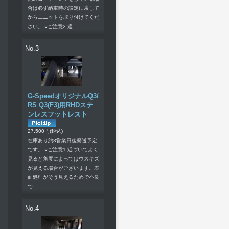
合は必ず納車時の設定に戻して
からユニットを取り付けてくだ
さい。 ○ご注意2 適…
No.3
G-SpeedオリジナルQ3/
RS Q3(F3)用RHDステ
ンレスフットレスト
27,500円
(税込)
在庫あり約3営業日後発送予定
です。 ○ご注意1 近づいてよく
見ると角度によってはウスキズ
が見える場合がございます。表
面処理がそう見えるためで不良
で…
No.4