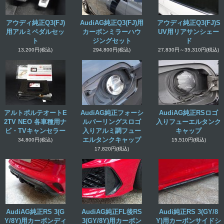
アウディ純正Q3(FJ)
AudiAG純正Q3(FJ)用
アウディ純正Q3(FJ)S
用アルミペダルセッ
カーボンミラーハウ
UV用リアサンシェー
ト
ジングセット
ド
13,200円
(税込)
294,800円
(税込)
27,830円～35,310円
(税込)
アルトポルテオートE
AudiAG純正フォーシ
AudiAG純正RSロゴ
2TV NEO 各車種用ナ
ルバーリングスロゴ
入りフューエルタンク
ビ・TVキャンセラー
入りアルミ調フュー
キャップ
エルタンクキャップ
34,800円
(税込)
15,510円
(税込)
17,820円
(税込)
AudiAG純正RS 3(G
AudiAG純正FL後RS
Audi純正RS 3(GY/8
Y/8Y)用カーボンディ
3(GY/8Y)用カーボン
Y)用カーボンサイドシ