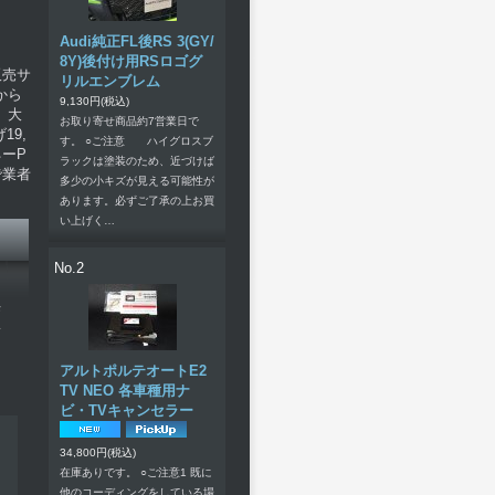
Audi純正FL後RS 3(GY/
8Y)後付け用RSロゴグ
販売サ
リルエンブレム
から
9,130円
(税込)
。大
お取り寄せ商品約7営業日で
19,
す。 ○ご注意 ハイグロスブ
ーP
ラックは塗装のため、近づけば
で業者
多少の小キズが見える可能性が
あります。必ずご了承の上お買
い上げく…
No.2
悔
い
アルトポルテオートE2
TV NEO 各車種用ナ
ビ・TVキャンセラー
34,800円
(税込)
在庫ありです。 ○ご注意1 既に
他のコーディングをしている場