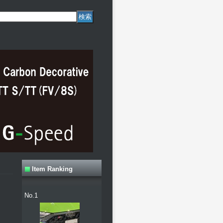
Item Ranking
No.1