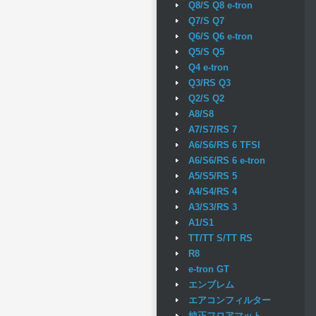
Q8/S Q8 e-tron
Q7/S Q7
Q6/S Q6 e-tron
Q5/S Q5
Q4 e-tron
Q3/RS Q3
Q2/S Q2
A8/S8
A7/S7/RS 7
A6/S6/RS 6 TFSI
A6/S6/RS 6 e-tron
A5/S5/RS 5
A4/S4/RS 4
A3/S3/RS 3
A1/S1
TT/TT S/TT RS
R8
e-tron GT
エンブレム
エアコンフィルター
純正フロアマット