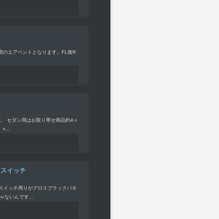
ア用のエアベントとなります。FL後R
。 セダン用はお取り寄せ商品約4ヶ
 ○…
イトスイッチ
トスイッチ周りがグロスブラックパネ
ゃないんです…