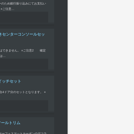
ーのため銀行振り込みにてお支払い
○ご注意…
カラー付きセンターコンソールセッ
送はできません。 ○ご注意2 確定
は…
スイッチセット
台4ドア分のセットとなります。 ○
ンソールトリム
トサーフェスマットカーボンのデコラ