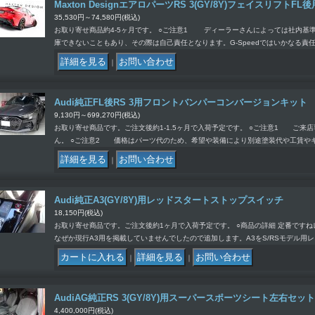
Maxton DesignエアロパーツRS 3(GY/8Y)フェイスリフトFL後
35,530円～74,580円
(税込)
お取り寄せ商品約4-5ヶ月です。 ○ご注意1 ディーラーさんによっては社内基
庫できないこともあり、その際は自己責任となります。G-Speedではいかなる責
｜
Audi純正FL後RS 3用フロントバンパーコンバージョンキット
9,130円～699,270円
(税込)
お取り寄せ商品です。ご注文後約1-1.5ヶ月で入荷予定です。 ○ご注意1 ご来
ん。 ○ご注意2 価格はパーツ代のため、希望や装備により別途塗装代や工賃や
｜
Audi純正A3(GY/8Y)用レッドスタートストップスイッチ
18,150円
(税込)
お取り寄せ商品です。ご注文後約1ヶ月で入荷予定です。 ○商品の詳細 定番です
なぜか現行A3用を掲載していませんでしたので追加します。A3をS/RSモデル用
｜
｜
AudiAG純正RS 3(GY/8Y)用スーパースポーツシート左右セット
4,400,000円
(税込)