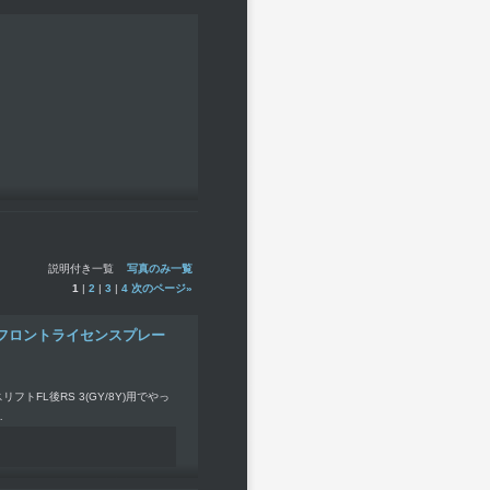
説明付き一覧
写真のみ一覧
1
|
2
|
3
|
4
次のページ
»
サイズフロントライセンスプレー
FL後RS 3(GY/8Y)用でやっ
…