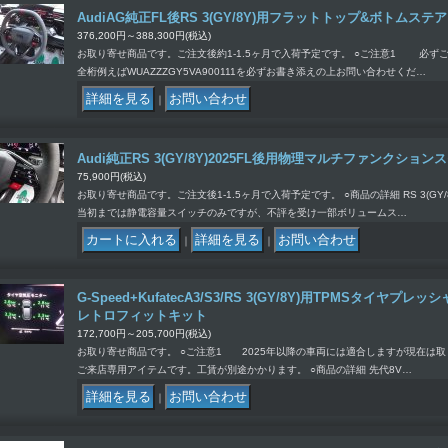
AudiAG純正FL後RS 3(GY/8Y)用フラットトップ&ボトムス
376,200円～388,300円
(税込)
お取り寄せ商品です。ご注文後約1-1.5ヶ月で入荷予定です。 ○ご注意1 必ず
全桁例えばWUAZZZGY5VA900111を必ずお書き添えの上お問い合わせくだ…
｜
Audi純正RS 3(GY/8Y)2025FL後用物理マルチファンクション
75,900円
(税込)
お取り寄せ商品です。ご注文後1-1.5ヶ月で入荷予定です。 ○商品の詳細 RS 3(GY/8
当初までは静電容量スイッチのみですが、不評を受け一部ボリュームス…
｜
｜
G-Speed+KufatecA3/S3/RS 3(GY/8Y)用TPMSタイ
レトロフィットキット
172,700円～205,700円
(税込)
お取り寄せ商品です。 ○ご注意1 2025年以降の車両には適合しますが現在は
ご来店専用アイテムです。工賃が別途かかります。 ○商品の詳細 先代8V…
｜