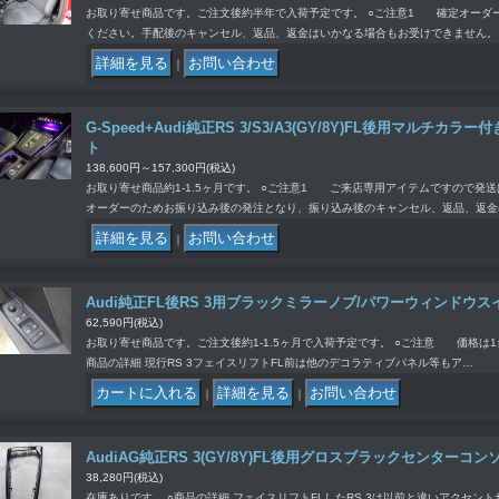
お取り寄せ商品です。ご注文後約半年で入荷予定です。 ○ご注意1 確定オーダ
ください。手配後のキャンセル、返品、返金はいかなる場合もお受けできません。 
｜
G-Speed+Audi純正RS 3/S3/A3(GY/8Y)FL後用マルチ
ト
138,600円～157,300円
(税込)
お取り寄せ商品約1-1.5ヶ月です。 ○ご注意1 ご来店専用アイテムですので発
オーダーのためお振り込み後の発注となり、振り込み後のキャンセル、返品、返金
｜
Audi純正FL後RS 3用ブラックミラーノブ/パワーウィンドウ
62,590円
(税込)
お取り寄せ商品です。ご注文後約1-1.5ヶ月で入荷予定です。 ○ご注意 価格は1
商品の詳細 現行RS 3フェイスリフトFL前は他のデコラティブパネル等もア…
｜
｜
AudiAG純正RS 3(GY/8Y)FL後用グロスブラックセンターコ
38,280円
(税込)
在庫ありです。 ○商品の詳細 フェイスリフトFLしたRS 3は以前と違いアクセン