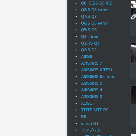
Q8 ICE/S Q8 ICE
Q8/S Q8 e-tron
Q7/S Q7
Q6/S Q6 e-tron
Q5/S Q5
Q4 e-tron
Q3/RS Q3
Q2/S Q2
A8/S8
A7/S7/RS 7
A6/S6/RS 6 TFSI
A6/S6/RS 6 e-tron
A5/S5/RS 5
A4/S4/RS 4
A3/S3/RS 3
A1/S1
TT/TT S/TT RS
R8
e-tron GT
エンブレム