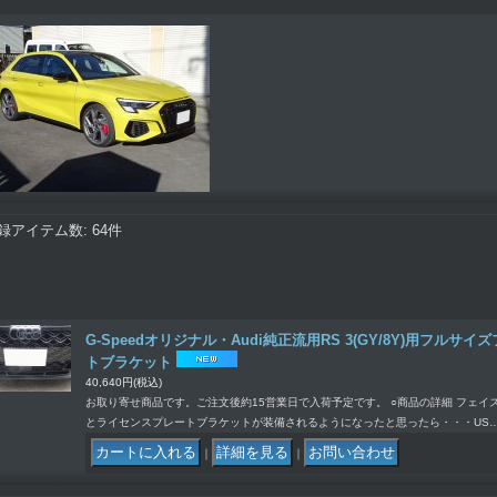
録アイテム数
:
64件
G-Speedオリジナル・Audi純正流用RS 3(GY/8Y)用フル
トブラケット
40,640円
(税込)
お取り寄せ商品です。ご注文後約15営業日で入荷予定です。 ○商品の詳細 フェイスリフト
とライセンスプレートブラケットが装備されるようになったと思ったら・・・US
｜
｜