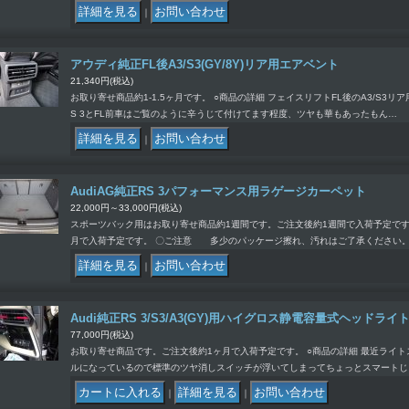
｜
アウディ純正FL後A3/S3(GY/8Y)リア用エアベント
21,340円
(税込)
お取り寄せ商品約1-1.5ヶ月です。 ○商品の詳細 フェイスリフトFL後のA3/S3リ
S 3とFL前車はご覧のように辛うじて付けてます程度、ツヤも華もあったもん…
｜
AudiAG純正RS 3パフォーマンス用ラゲージカーペット
22,000円～33,000円
(税込)
スポーツバック用はお取り寄せ商品約1週間です。ご注文後約1週間で入荷予定です
月で入荷予定です。 〇ご注意 多少のパッケージ擦れ、汚れはご了承ください。
｜
Audi純正RS 3/S3/A3(GY)用ハイグロス静電容量式ヘッドラ
77,000円
(税込)
お取り寄せ商品です。ご注文後約1ヶ月で入荷予定です。 ○商品の詳細 最近ライ
ルになっているので標準のツヤ消しスイッチが浮いてしまってちょっとスマートじ
｜
｜