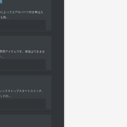
用
準によってエアロパーツ付き車は入
任も負…
店専用アイテムです。発送はできませ
キ…
ねレッドストップスタートスイッチ、
レッドの…