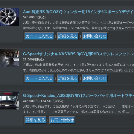
Audi純正RS 3(GY/8Y)ウィンター用19インチ5スポークY
528,000円
(税込)
お取り寄せ商品です。ご注文後約3週間で入荷予定です。 ○ご注意1 確定オーダ
後の発注となります。発注後のキャンセルや返品、返金はお受けできませんのでご
｜
｜
G-SpeedオリジナルA3/S3/RS 3(GY)用RHDステンレスフット
27,500円
(税込)
在庫あり約3営業日後発送予定です。 ○ご注意1 近づいてよく見ると角度によっ
す。表面処理がそう見えるためで不良ではありませんのでご了承の上お買い上げく
｜
｜
G-Speed+Kufatec_A3/S3(GY/8Y)スポーツバック用オー
445,500円～474,540円
(税込)
お取り寄せ商品です。ご注文後約1.5ヶ月で入荷予定です。 ○ご注意1 確定オ
ます。 ○ご注意2 ご来店専用アイテム、価格には工賃も含みます。 ○ご注…
｜