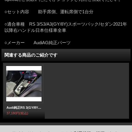
○セット内容 助手席側、運転席側で1台分
○適合車種 RS 3/S3/A3(GY/8Y)スポーツバック/セダン2021年
以降右ハンドル日本仕様車全車
○メーカー AudiAG純正パーツ
関連する商品のご紹介です
Audi純正RS 3(GY/8Y)FL前用グロスブラックセンターコンソールトリム
37,180円
(税込)
ホーム
|
ショッピングカート