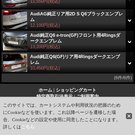
11,550円
(税込)
AudiAG純正リア用2D S Q6ブラックエンブレ
ム
12,100円
(税込)
Audi純正Q6 e-tron(GF)フロント用4Ringsダ
ークエンブレム
13,200円
(税込)
Audi純正Q6(GF)リア用4Ringsダークエンブ
レム
10,450円
(税込)
(6件/6件)
ホーム
|
ショッピングカート
特定商取引法表示
|
ご利用案内
このサイトでは、カートシステムや利用状況の把握のため
PCサイト
にCookieなどを使います。これ以降ページを遷移した場
Copyright (C) 2007-2026 G-Speed web store, All Rights
Reserved.
合、Cookieなどの設定や使用に同意したことになります。
詳しくは
こちら