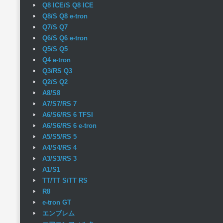
Q8 ICE/S Q8 ICE
Q8/S Q8 e-tron
Q7/S Q7
Q6/S Q6 e-tron
Q5/S Q5
Q4 e-tron
Q3/RS Q3
Q2/S Q2
A8/S8
A7/S7/RS 7
A6/S6/RS 6 TFSI
A6/S6/RS 6 e-tron
A5/S5/RS 5
A4/S4/RS 4
A3/S3/RS 3
A1/S1
TT/TT S/TT RS
R8
e-tron GT
エンブレム