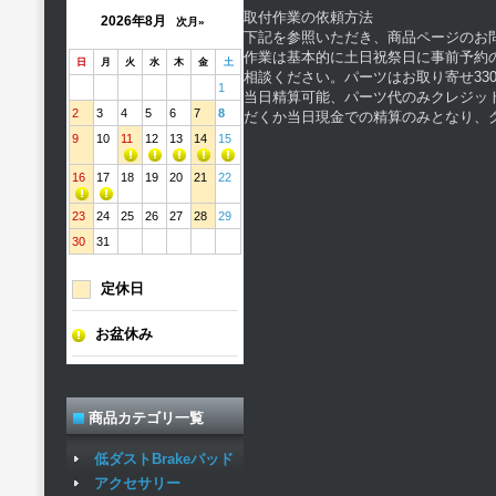
取付作業の依頼方法
2026年8月
次月»
下記を参照いただき、商品ページのお
作業は基本的に土日祝祭日に事前予約
日
月
火
水
木
金
土
相談ください。パーツはお取り寄せ330
1
当日精算可能、パーツ代のみクレジッ
2
3
4
5
6
7
8
だくか当日現金での精算のみとなり、
9
10
11
12
13
14
15
16
17
18
19
20
21
22
23
24
25
26
27
28
29
30
31
定休日
お盆休み
商品カテゴリ一覧
低ダストBrakeパッド
アクセサリー