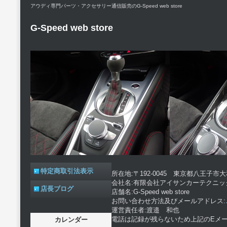
アウディ専門パーツ・アクセサリー通信販売のG-Speed web store
G-Speed web store
特定商取引法表示
所在地:〒192-0045 東京都八王子市大和
会社名:有限会社アイサンカーテクニッ
店長ブログ
店舗名:G-Speed web store
お問い合わせ方法及びメールアドレス:
運営責任者:渡邉 和也
電話は記録が残らないため上記のEメ
カレンダー