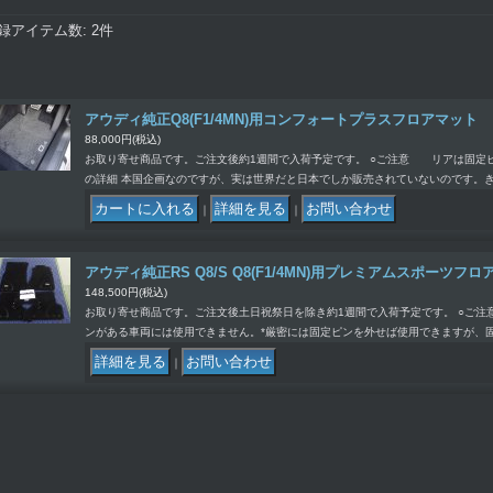
録アイテム数
:
2件
アウディ純正Q8(F1/4MN)用コンフォートプラスフロアマット
88,000円
(税込)
お取り寄せ商品です。ご注文後約1週間で入荷予定です。 ○ご注意 リアは固定ピ
の詳細 本国企画なのですが、実は世界だと日本でしか販売されていないのです。
｜
｜
アウディ純正RS Q8/S Q8(F1/4MN)用プレミアムスポーツフ
148,500円
(税込)
お取り寄せ商品です。ご注文後土日祝祭日を除き約1週間で入荷予定です。 ○ご
ンがある車両には使用できません。*厳密には固定ピンを外せば使用できますが、
｜