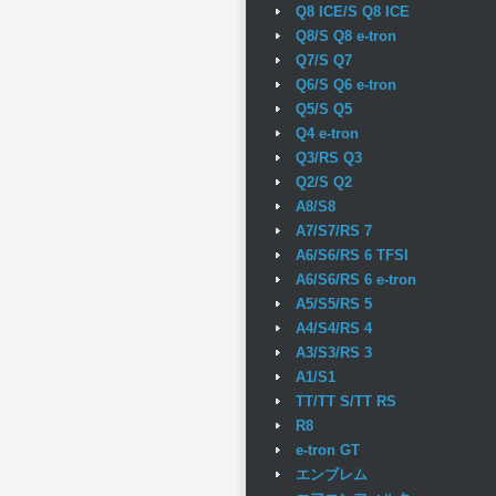
Q8 ICE/S Q8 ICE
Q8/S Q8 e-tron
Q7/S Q7
Q6/S Q6 e-tron
Q5/S Q5
Q4 e-tron
Q3/RS Q3
Q2/S Q2
A8/S8
A7/S7/RS 7
A6/S6/RS 6 TFSI
A6/S6/RS 6 e-tron
A5/S5/RS 5
A4/S4/RS 4
A3/S3/RS 3
A1/S1
TT/TT S/TT RS
R8
e-tron GT
エンブレム