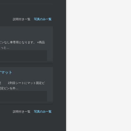
説明付き一覧
写真のみ一覧
ンなし車専用となります。 ○商品
きっと…
ロアマット
注意 2列目シートにマット固定ピ
固定ピンを外…
説明付き一覧
写真のみ一覧