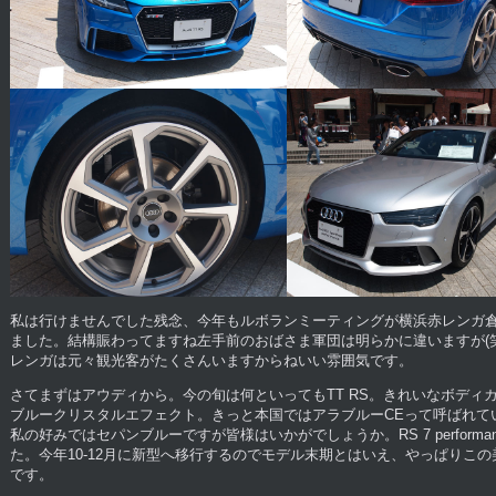
私は行けませんでした残念、今年もルボランミーティングが横浜赤レンガ倉
ました。結構賑わってますね左手前のおばさま軍団は明らかに違いますが(
レンガは元々観光客がたくさんいますからねいい雰囲気です。
さてまずはアウディから。今の旬は何といってもTT RS。きれいなボディ
ブルークリスタルエフェクト。きっと本国ではアラブルーCEって呼ばれて
私の好みではセパンブルーですが皆様はいかがでしょうか。RS 7 perform
た。今年10-12月に新型へ移行するのでモデル末期とはいえ、やっぱりこ
です。