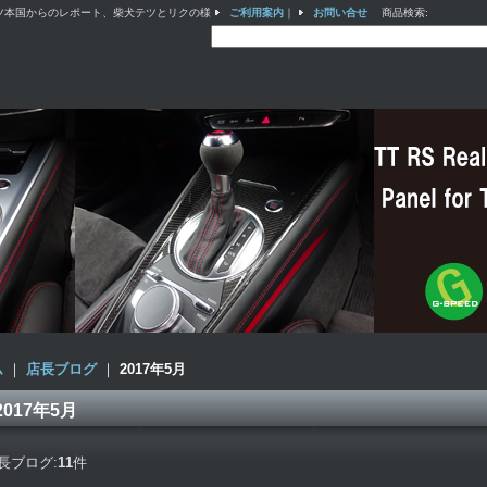
ツ本国からのレポート、柴犬テツとリクの様
ご利用案内
｜
お問い合せ
商品検索
:
ム
｜
店長ブログ
｜
2017年5月
2017年5月
長ブログ:
11
件