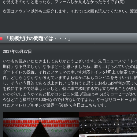
か見えるのかなと思ったら、フレームしか見えなかったそうです(笑)
次回はアウディ以外もご紹介します。それでは次回も読んでください。渡
「規模だけの問題では・・・」
2017年05月27日
いつもお読みいただきましてありがとうございます。先日ニュースで「ト
期待」なる見出しが。なるほど～と思いましたね。取り上げられていたの
ダートイレの設置、それとファミマの車いす対応トイレをHP上で検索でき
件。どちらもなかなか考えていますよね確かに私もコンビニをそういう目
し、そういう目的である以上きれいに使おうと思うしお礼に必ず何か買っ
を後にするので効率もいいしと。特に車で移動する方は立ち寄ることが多
いかがでしょうか？あと私がコンビニを選ぶ理由はやっぱりコーヒーがお
今はどこも横並びの100円なので仕方ないですよね。やっぱりコーヒーは
れたアマレロブルボンが世界一(笑)さて今日はこちらです。