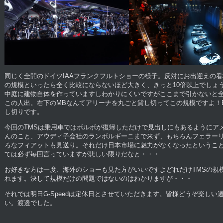
同じく全開のドイツIAAフランクフルトショーの様子。反対にお出迎えの
の規模といったら全く比較にならないほど大きく、きっと10倍以上でしょ
中庭に建物自体を作っていますしわかりにくいですがここまで引かないと
この人出。右下のMBなんてアリーナを丸ごと貸し切ってこの規模ですよ！
し切りです。
今回のTMSは乗用車ではボルボが復帰しただけで見出しにもあるようにア
んのこと、アウディ子会社のランボルギーニまで来ず、もちろんフェラー
ろなフィアットも見送り。それだけ日本市場に魅力がなくなったというこ
ては必ず毎回言っていますが悲しい限りだなと・・・
お好きな方は一度、海外のショーも見た方がいいですよどれだけTMSの規
れます。決して規模だけの問題ではないのはわかりますが・・・
それでは明日G-Speedは定休日とさせていただきます。皆様どうぞ楽しい
い。渡邉でした。