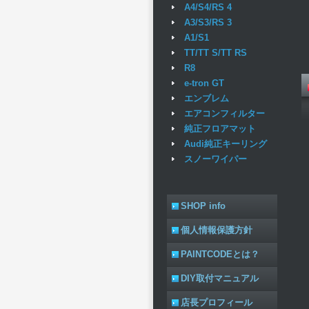
A4/S4/RS 4
A3/S3/RS 3
A1/S1
TT/TT S/TT RS
R8
e-tron GT
エンブレム
エアコンフィルター
純正フロアマット
Audi純正キーリング
スノーワイパー
SHOP info
個人情報保護方針
PAINTCODEとは？
DIY取付マニュアル
店長プロフィール