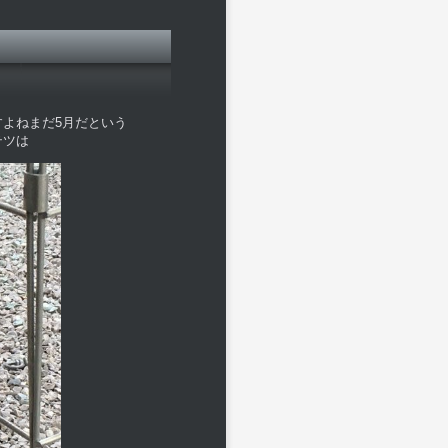
よねまだ5月だという
テツは