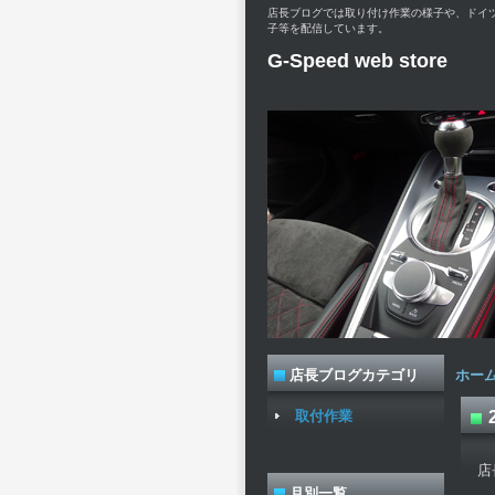
店長ブログでは取り付け作業の様子や、ドイ
子等を配信しています。
G-Speed web store
店長ブログカテゴリ
ホー
取付作業
店
月別一覧