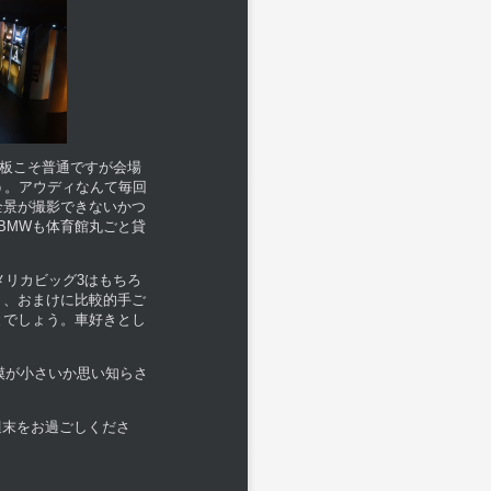
看板こそ普通ですが会場
う。アウディなんて毎回
全景が撮影できないかつ
BMWも体育館丸ごと貸
メリカビッグ3はもちろ
リ、おまけに比較的手ご
とでしょう。車好きとし
模が小さいか思い知らさ
週末をお過ごしくださ