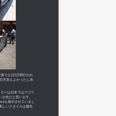
庫で土日2日間行われ
笑)天気もよかったし赤
カラーは日本ではマコウ
いる色だと思います。
anceも展示されていまし
の美しいスタイルは健在