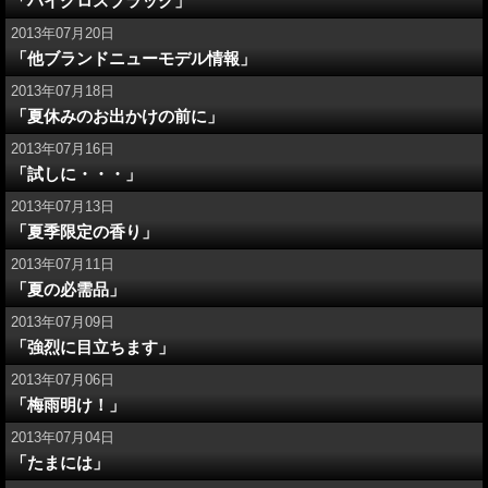
「ハイグロスブラック」
2013年07月20日
「他ブランドニューモデル情報」
2013年07月18日
「夏休みのお出かけの前に」
2013年07月16日
「試しに・・・」
2013年07月13日
「夏季限定の香り」
2013年07月11日
「夏の必需品」
2013年07月09日
「強烈に目立ちます」
2013年07月06日
「梅雨明け！」
2013年07月04日
「たまには」