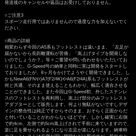
発送後のキャンセルや返品はお受けしておりません。
○ご注意3
スポーツ走行用ではありませんので過度な力を加えないでく
ださい。
○商品の詳細
相変わらず今回のA5系もフットレストは遠いまま、「左足が
届かないから長距離運転が苦痛」「嵩上げタイプを開発しな
いのでしょうか？」等々ご要望や問い合わせをいただいてお
りました。G-Speed号の納車と同時に実は開発をスタートし
ておりましたが、8ヶ月をかけてようやく開発できました。し
かもNewA6(FNや)A7(F2/4K)やA6(F2/4A)系もフットレストが
何と共通、そのまま使えることもわかり、幅広く適合させる
ことができました。また今回はG-Speed初、外したステンレ
スのフットレストを再利用し、嵩上げ部分のみフットレスト
アダプターとして販売します。何より無駄がないですしデザ
インの整合性は純正ですからそのまま、おそらく正面からだ
と付いていることがわからないほどです。しかし確実に右側
で約4cm、左側で約5cm嵩上げされて手前に来ていますので、
楽に足を乗せられるようになり左足が楽になります。納車時