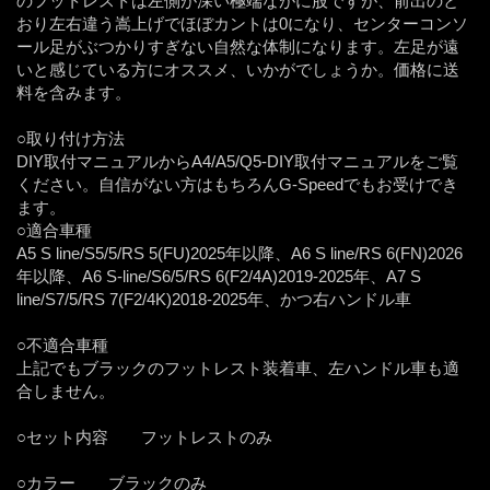
のフットレストは左側が深い極端ながに股ですが、前出のと
おり左右違う嵩上げでほぼカントは0になり、センターコンソ
ール足がぶつかりすぎない自然な体制になります。左足が遠
いと感じている方にオススメ、いかがでしょうか。価格に送
料を含みます。
○取り付け方法
DIY取付マニュアルからA4/A5/Q5-DIY取付マニュアルをご覧
ください。自信がない方はもちろんG-Speedでもお受けでき
ます。
○適合車種
A5 S line/S5/5/RS 5(FU)2025年以降、A6 S line/RS 6(FN)2026
年以降、A6 S-line/S6/5/RS 6(F2/4A)2019-2025年、A7 S
line/S7/5/RS 7(F2/4K)2018-2025年、かつ右ハンドル車
○不適合車種
上記でもブラックのフットレスト装着車、左ハンドル車も適
合しません。
○セット内容 フットレストのみ
○カラー ブラックのみ