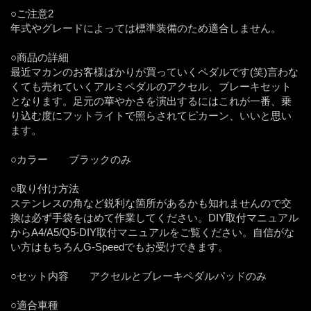
○ご注意2
年式やグレードによっては標準装備のため適合しません。
○商品の詳細
最近マカンのお客様ばかりが買っていくペダルです(笑)言わな
くても売れていくアルミペダルのアクセル、ブレーキセット
となります。足元の華やかさを演出するにはこれが一番、乗
り込む度にフットライトで照らされてピカーン、いいと思い
ます。
○カラー ブラックのみ
○取り付け方法
ステンレスの角など鋭利な箇所があるかも知れませんので交
換は必ず手袋をはめて作業してください。DIY取付マニュアル
からA4/A5/Q5-DIY取付マニュアルをご覧ください。自信がな
い方はもちろんG-Speedでもお受けできます。
○セット内容 アクセルとブレーキペダルパッドのみ
○適合車種