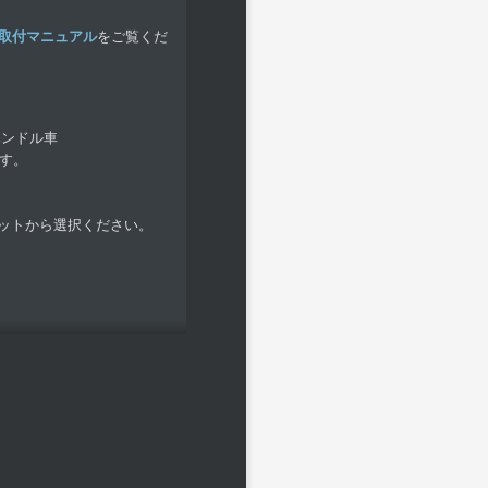
DIY取付マニュアル
をご覧くだ
つ右ハンドル車
です。
セットから選択ください。