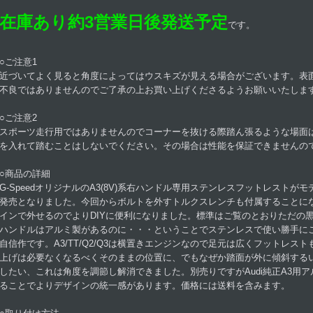
在庫あり約3営業日後発送予定
です。
○ご注意1
近づいてよく見ると角度によってはウスキズが見える場合がございます。表
不良ではありませんのでご了承の上お買い上げくださるようお願いいたしま
○ご注意2
スポーツ走行用ではありませんのでコーナーを抜ける際踏ん張るような場面
を入れて踏むことはしないでください。その場合は性能を保証できませんの
○商品の詳細
G-SpeedオリジナルのA3(8V)系右ハンドル専用ステンレスフットレストが
発売となりました。今回からボルトを外すトルクスレンチも付属することに
インで外せるのでよりDIYに便利になりました。標準はご覧のとおりただの
ハンドルはアルミ製があるのに・・・ということでステンレスで使い勝手に
自信作です。A3/TT/Q2/Q3は横置きエンジンなので足元は広くフットレス
上げは必要なくなるべくそのままの位置に、でもなぜか踏面が外に傾斜する
したい、これは角度を調節し解消できました。別売りですがAudi純正A3用
ることでよりデザインの統一感があります。価格には送料を含みます。