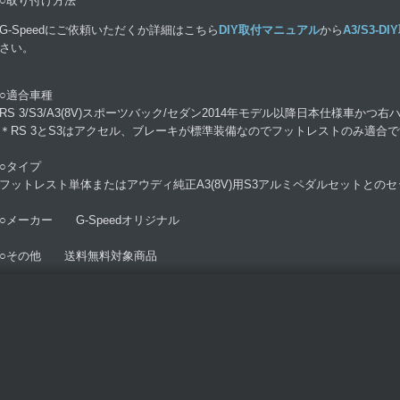
○取り付け方法
G-Speedにご依頼いただくか詳細はこちら
DIY取付マニュアル
から
A3/S3-
さい。
○適合車種
RS 3/S3/A3(8V)スポーツバック/セダン2014年モデル以降日本仕様車か
＊RS 3とS3はアクセル、ブレーキが標準装備なのでフットレストのみ適合
○タイプ
フットレスト単体またはアウディ純正A3(8V)用S3アルミペダルセットとの
○メーカー G-Speedオリジナル
○その他 送料無料対象商品