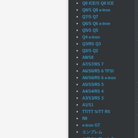
Q8 ICE/S Q8 ICE
Q8/S Q8 e-tron
Q7/S Q7
Q6/S Q6 e-tron
Q5/S Q5
Q4 e-tron
Q3/RS Q3
Q2/S Q2
A8/S8
A7/S7/RS 7
A6/S6/RS 6 TFSI
A6/S6/RS 6 e-tron
A5/S5/RS 5
A4/S4/RS 4
A3/S3/RS 3
A1/S1
TT/TT S/TT RS
R8
e-tron GT
エンブレム