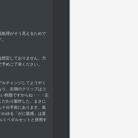
面処理がそう見えるためで
す。
は想定しておりません。力
で予めご了承ください。
モデルチェンジしてようやく
なり、右側のクリップはコ
黒い樹脂ですからね・・・左
こだわり製作した、まさに
トも十分手前にあります。嵩
いわゆる「がに股感」は直
アルミペダルセットと併用す