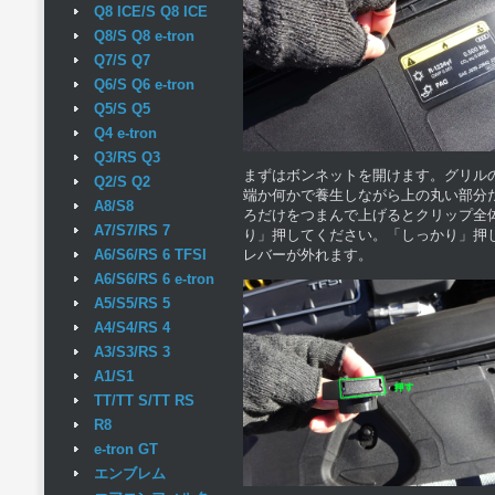
Q8 ICE/S Q8 ICE
Q8/S Q8 e-tron
Q7/S Q7
Q6/S Q6 e-tron
Q5/S Q5
Q4 e-tron
Q3/RS Q3
まずはボンネットを開けます。グリル
Q2/S Q2
端か何かで養生しながら上の丸い部分
A8/S8
ろだけをつまんで上げるとクリップ全
A7/S7/RS 7
り」押してください。「しっかり」押
レバーが外れます。
A6/S6/RS 6 TFSI
A6/S6/RS 6 e-tron
A5/S5/RS 5
A4/S4/RS 4
A3/S3/RS 3
A1/S1
TT/TT S/TT RS
R8
e-tron GT
エンブレム