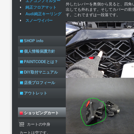
エアコンフィルター
外したレバーを奥側から見ると、四角
純正フロアマット
出しても外れます。そしてカバーの前
Audi純正キーリング
す。これでまずは一段落です。
スノーワイパー
SHOP info
個人情報保護方針
PAINTCODEとは？
DIY取付マニュアル
店長プロフィール
アウトレット
ショッピングカート
カートの中身
カートは空です。