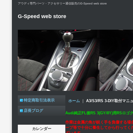
アウディ専門パーツ・アクセサリー通信販売のG-Speed web store
G-Speed web store
特定商取引法表示
ホーム
｜
A3/S3/RS 3-DIY取付マ
店長ブログ
Audi純正FL後RS 3(GY/8Y)用R
作業は金属の角が鋭く手を負傷する場
ープ等で十分に養生してから行ってく
カレンダー
ざいます。