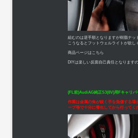
組むのは逆手順となりますが樹脂ナッ
こうなるとフットウェルライトが欲し
商品ページはこちら
DIYは楽しい反面自己責任となります
(FL前)AudiAG純正S3(8V)用F
作業は金属の角が鋭く手を負傷する場
ープ等で十分に養生してから行ってく