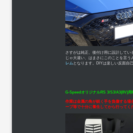
さすがは純正、後付け用に設計してい
じゃ大違い、はまさにこのことを言う
レム
となります。DIYは楽しい反面自
G-SpeedオリジナルRS 3/S3/A3
作業は金属の角が鋭く手を負傷する場
ープ等で十分に養生してから行ってく