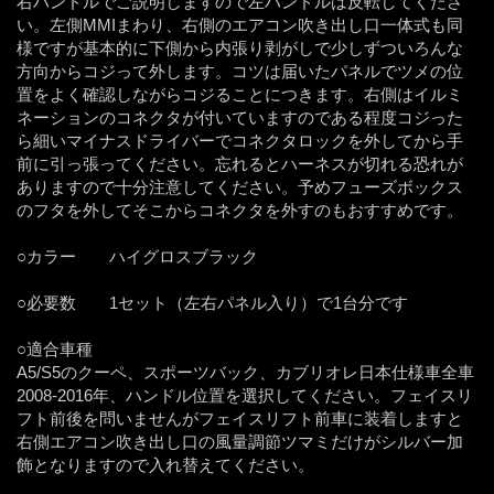
右ハンドルでご説明しますので左ハンドルは反転してくださ
い。左側MMIまわり、右側のエアコン吹き出し口一体式も同
様ですが基本的に下側から内張り剥がしで少しずついろんな
方向からコジって外します。コツは届いたパネルでツメの位
置をよく確認しながらコジることにつきます。右側はイルミ
ネーションのコネクタが付いていますのである程度コジった
ら細いマイナスドライバーでコネクタロックを外してから手
前に引っ張ってください。忘れるとハーネスが切れる恐れが
ありますので十分注意してください。予めフューズボックス
のフタを外してそこからコネクタを外すのもおすすめです。
○カラー ハイグロスブラック
○必要数 1セット（左右パネル入り）で1台分です
○適合車種
A5/S5のクーペ、スポーツバック、カブリオレ日本仕様車全車
2008-2016年、ハンドル位置を選択してください。フェイスリ
フト前後を問いませんがフェイスリフト前車に装着しますと
右側エアコン吹き出し口の風量調節ツマミだけがシルバー加
飾となりますので入れ替えてください。