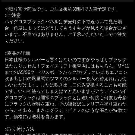
お取り寄せ商品です。ご注文後約3週間で入荷予定です。
○ご注意
ハイグロスブラックパネルは蛍光灯の下で近づいて見た場
合、角度によってはどうしてもうすキズが見える場合がござ
います。不良ではありません。ご了承いただいた上でご注文
ください。
○商品の詳細
日本仕様のシルバーも悪くはないのですがやっぱりブラック
はたまりません！フェイスリフト後車両にはもちろん、MY11
までのA5/S5クーペ/スポーツバック/カブリオレにもエアコン
吹き出し口の風量調節ツマミのシルバーを入れ替えればお使
いいただけます。または吹き出し口のみ交換することも可能
です。いっそ塗ってしまえば？と思いますがアウディのハイ
グロスブラックは通常のブラックとは違い何度も何度も丹念
にブラックの塗料を重ね、その後贅沢にクリアを塗り重ねた
からこそ出る、まさにグランドピアノのような深さが特徴で
す。価格には送料を含みます。
○取り付け方法