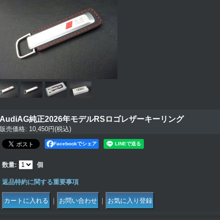
AudiAG純正2026年モデルRSロゴレザーキーリング
販売価格
:
10,450円
(税込)
Facebookでシェア
数量
:
個
返品特約に関する重要事項
｜
｜