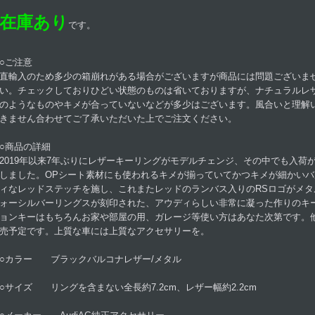
在庫あり
です。
○ご注意
直輸入のため多少の箱崩れがある場合がございますが商品には問題ございま
い。チェックしておりひどい状態のものは省いておりますが、ナチュラルレ
のようなものやキメが合っていないなどが多少はございます。風合いと理解
きません合わせてご了承いただいた上でご注文ください。
○商品の詳細
2019年以来7年ぶりにレザーキーリングがモデルチェンジ、その中でも入荷
しました。OPシート素材にも使われるキメが揃っていてかつキメが細かい
ィなレッドステッチを施し、これまたレッドのランバス入りのRSロゴがメ
ォーシルバーリングスが刻印された、アウディらしい非常に凝った作りのキ
ョンキーはもちろんお家や部屋の用、ガレージ等使い方はあなた次第です。
売予定です。上質な車には上質なアクセサリーを。
○カラー ブラックバルコナレザー/メタル
○サイズ リングを含まない全長約7.2cm、レザー幅約2.2cm