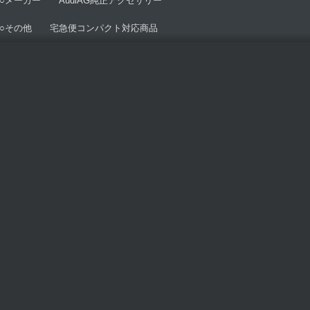
○メーカー AudiAG純正アクセサリー
○その他 宅急便コンパクト対応商品