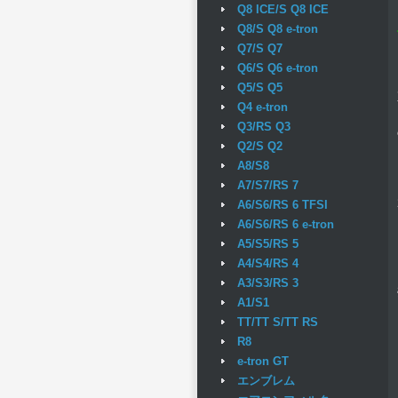
Q8 ICE/S Q8 ICE
Q8/S Q8 e-tron
Q7/S Q7
Q6/S Q6 e-tron
Q5/S Q5
Q4 e-tron
Q3/RS Q3
Q2/S Q2
A8/S8
A7/S7/RS 7
A6/S6/RS 6 TFSI
A6/S6/RS 6 e-tron
A5/S5/RS 5
A4/S4/RS 4
A3/S3/RS 3
A1/S1
TT/TT S/TT RS
R8
e-tron GT
エンブレム