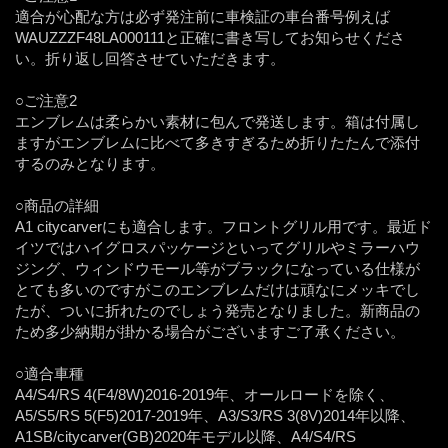
適合が心配な方は必ず発注前に車検証の車台番号例えば
WAUZZZF48LA000111と正確に書き写してお知らせくださ
い。折り返し回答させていただきます。
○ご注意2
エンブレムは柔らかい素材に包んで発送します。箱は付属し
ますがエンブレムに比べて多きすぎるため折りたたんで添付
するのみとなります。
○商品の詳細
A1 citycarverにも適合します。フロントグリル用です。最近ド
イツではハイグロスパッケージといってグリルやミラーハウ
ジング、ウィンドウモール等がブラックになっている仕様が
とても多いのですがこのエンブレムだけは頑なにメッキでし
たが、ついに折れたのでしょう発売となりました。新商品の
ため多少納期が掛かる場合がございますご了承ください。
○適合車種
A4/S4/RS 4(F4/8W)2016-2019年、オールロードを除く、
A5/S5/RS 5(F5)2017-2019年、A3/S3/RS 3(8V)2014年以降、
A1SB/citycarver(GB)2020年モデル以降、A4/S4/RS