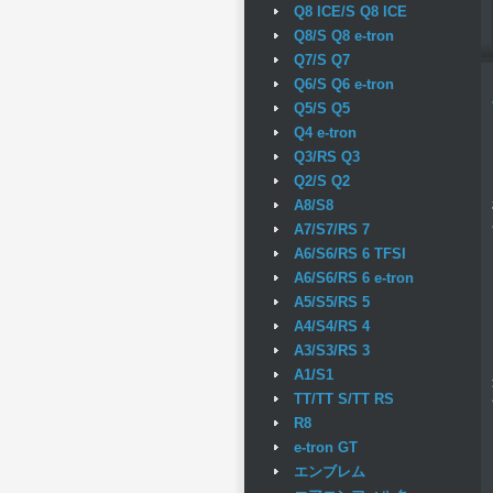
Q8 ICE/S Q8 ICE
Q8/S Q8 e-tron
Q7/S Q7
Q6/S Q6 e-tron
Q5/S Q5
Q4 e-tron
Q3/RS Q3
Q2/S Q2
A8/S8
A7/S7/RS 7
A6/S6/RS 6 TFSI
A6/S6/RS 6 e-tron
A5/S5/RS 5
A4/S4/RS 4
A3/S3/RS 3
A1/S1
TT/TT S/TT RS
R8
e-tron GT
エンブレム