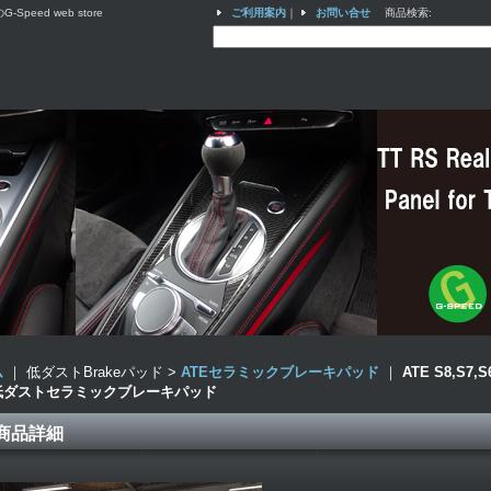
ed web store
ご利用案内
｜
お問い合せ
商品検索
:
ム
｜ 低ダストBrakeパッド >
ATEセラミックブレーキパッド
｜
ATE S8,S7,
低ダストセラミックブレーキパッド
商品詳細