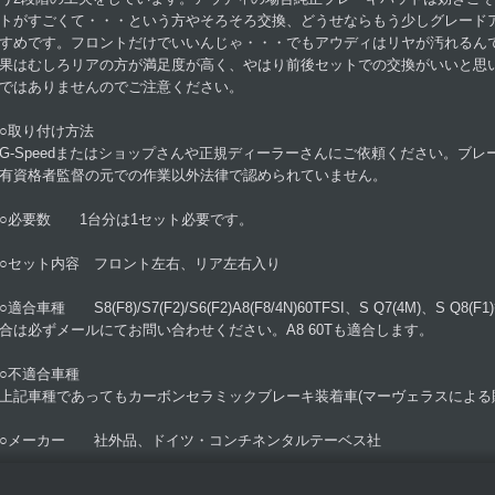
トがすごくて・・・という方やそろそろ交換、どうせならもう少しグレード
すめです。フロントだけでいいんじゃ・・・でもアウディはリヤが汚れるん
果はむしろリアの方が満足度が高く、やはり前後セットでの交換がいいと思
ではありませんのでご注意ください。
○取り付け方法
G-Speedまたはショップさんや正規ディーラーさんにご依頼ください。ブ
有資格者監督の元での作業以外法律で認められていません。
○必要数 1台分は1セット必要です。
○セット内容 フロント左右、リア左右入り
○適合車種 S8(F8)/S7(F2)/S6(F2)A8(F8/4N)60TFSI、S Q7(4M)、S 
合は必ずメールにてお問い合わせください。A8 60Tも適合します。
○不適合車種
上記車種であってもカーボンセラミックブレーキ装着車(マーヴェラスによる
○メーカー 社外品、ドイツ・コンチネンタルテーベス社