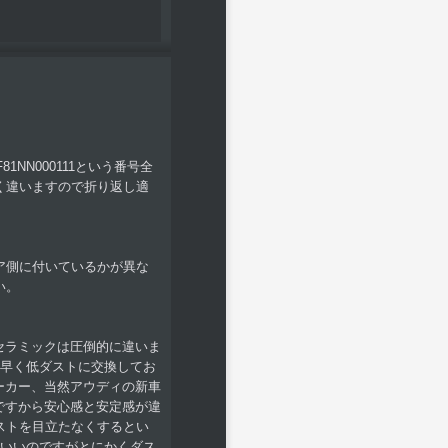
NN000111という番号全
く違いますので折り返し適
ア側に付いているかが異な
い。
セラミックは圧倒的に違いま
け早く低ダストに交換してお
ーカー、当然アウディの新車
ですから安心感と安定感が違
ストを目立たなくするとい
そいいのですがとにかくダス