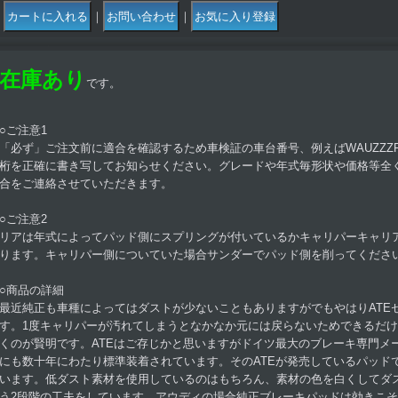
｜
｜
在庫あり
です。
○ご注意1
「必ず」ご注文前に適合を確認するため車検証の車台番号、例えばWAUZZZF81
桁を正確に書き写してお知らせください。グレードや年式毎形状や価格等全
合をご連絡させていただきます。
○ご注意2
リアは年式によってパッド側にスプリングが付いているかキャリパーキャリ
ります。キャリパー側についていた場合サンダーでパッド側を削ってくださ
○商品の詳細
最近純正も車種によってはダストが少ないこともありますがでもやはりATE
す。1度キャリパーが汚れてしまうとなかなか元には戻らないためできるだ
くのが賢明です。ATEはご存じかと思いますがドイツ最大のブレーキ専門メ
にも数十年にわたり標準装着されています。そのATEが発売しているパッド
います。低ダスト素材を使用しているのはもちろん、素材の色を白くしてダ
う2段階の工夫をしています。アウディの場合純正ブレーキパッドは効きこ