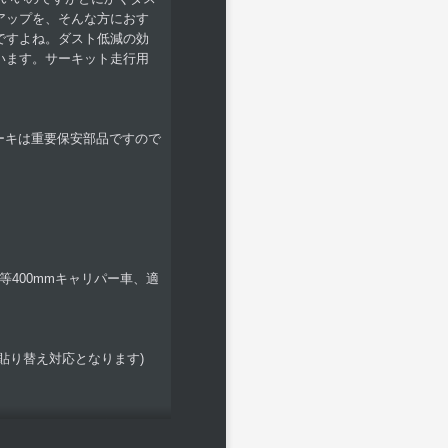
アップを、そんな方におす
ですよね。ダスト低減の効
います。サーキット走行用
レーキは重要保安部品ですので
Q8(F1)等400mmキャリパー車、適
貼り替え対応となります)