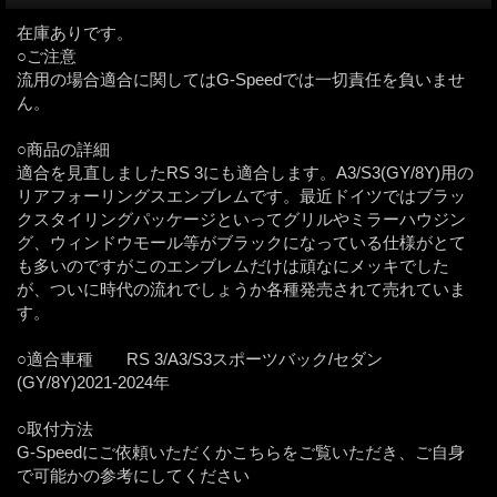
在庫ありです。
○ご注意
流用の場合適合に関してはG-Speedでは一切責任を負いませ
ん。
○商品の詳細
適合を見直しましたRS 3にも適合します。A3/S3(GY/8Y)用の
リアフォーリングスエンブレムです。最近ドイツではブラッ
クスタイリングパッケージといってグリルやミラーハウジン
グ、ウィンドウモール等がブラックになっている仕様がとて
も多いのですがこのエンブレムだけは頑なにメッキでした
が、ついに時代の流れでしょうか各種発売されて売れていま
す。
○適合車種 RS 3/A3/S3スポーツバック/セダン
(GY/8Y)2021-2024年
○取付方法
G-Speedにご依頼いただくかこちらをご覧いただき、ご自身
で可能かの参考にしてください