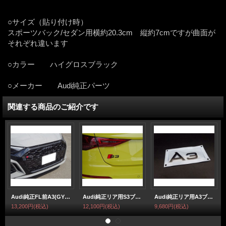
○サイズ（貼り付け時）
スポーツバック/セダン用横約20.3cm 縦約7cmですが曲面が
それぞれ違います
○カラー ハイグロスブラック
○メーカー Audi純正パーツ
関連する商品のご紹介です
Audi純正FL前A3(GY/8Y)用フロント用4Ringsブラックエンブレム
Audi純正リア用S3ブラックエンブレム
Audi純正リア用A3ブラックエンブレム
13,200円
(税込)
12,100円
(税込)
9,680円
(税込)