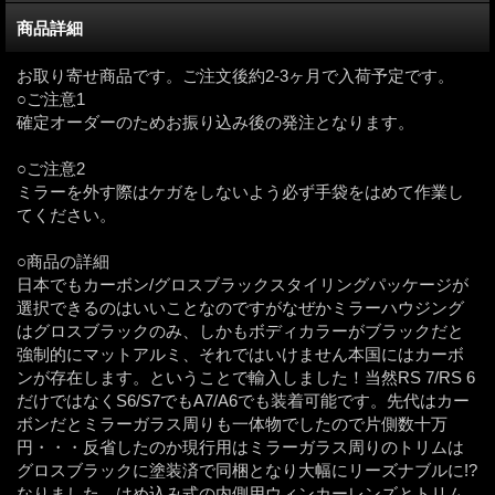
商品詳細
お取り寄せ商品です。ご注文後約2-3ヶ月で入荷予定です。
○ご注意1
確定オーダーのためお振り込み後の発注となります。
○ご注意2
ミラーを外す際はケガをしないよう必ず手袋をはめて作業し
てください。
○商品の詳細
日本でもカーボン/グロスブラックスタイリングパッケージが
選択できるのはいいことなのですがなぜかミラーハウジング
はグロスブラックのみ、しかもボディカラーがブラックだと
強制的にマットアルミ、それではいけません本国にはカーボ
ンが存在します。ということで輸入しました！当然RS 7/RS 6
だけではなくS6/S7でもA7/A6でも装着可能です。先代はカー
ボンだとミラーガラス周りも一体物でしたので片側数十万
円・・・反省したのか現行用はミラーガラス周りのトリムは
グロスブラックに塗装済で同梱となり大幅にリーズナブルに!?
なりました。はめ込み式の内側用ウィンカーレンズとトリム