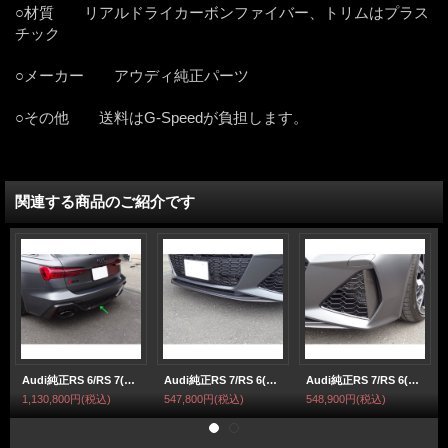
○材質 リアルドライカーボンファイバー、トリムはプラス
チック
○メーカー アウディ純正パーツ
○その他 送料はG-Speedが負担します。
関連する商品のご紹介です
Audi純正RS 6/RS 7(F2)用カーボンディフューザートリムセット
Audi純正RS 7/RS 6(F2)用カーボンフロントロアスポイラー
Audi純正RS 7/RS 6(F2)用カーボンエアガイドグリル左右セット
1,130,800円
(税込)
547,800円
(税込)
548,900円
(税込)