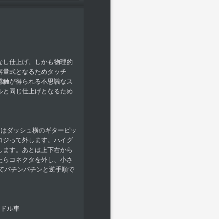
なし仕上げ、しかも物理的
容量式となるためタッチ
感触が得られる不思議なス
ルと同じ仕上げとなるため
場合はダッシュ横のギターピッ
コジって外します。ハイグ
します。あとは上下右から
たらコネクタを外し、小さ
えてパチンパチンと逆手順で
ハンドル車