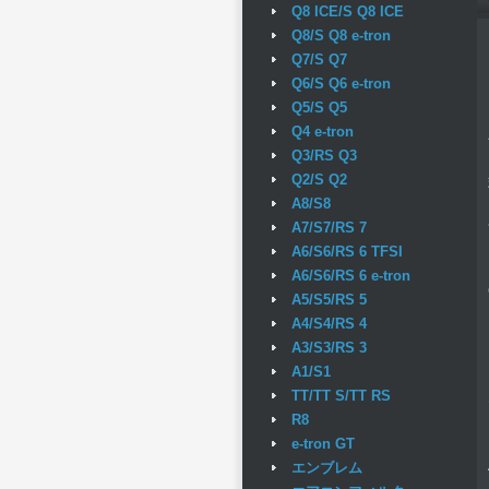
Q8 ICE/S Q8 ICE
Q8/S Q8 e-tron
Q7/S Q7
Q6/S Q6 e-tron
Q5/S Q5
Q4 e-tron
Q3/RS Q3
Q2/S Q2
A8/S8
A7/S7/RS 7
A6/S6/RS 6 TFSI
A6/S6/RS 6 e-tron
A5/S5/RS 5
A4/S4/RS 4
A3/S3/RS 3
A1/S1
TT/TT S/TT RS
R8
e-tron GT
エンブレム