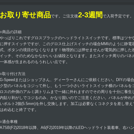
お取り寄せ商品
2-3週間
です。ご注文後
で入荷予定です。
○商品の詳細
やっぱりこれですグロスブラックのヘッドライトスイッチです。標準はツヤ
に押すスイッチですが、このグロス仕上げスイッチの場合MMIのように静電
式、ボタンの境目がなくなります！物理的には押せませんが電気的に押した
イッチ、そのためなかなかいいお値段となります。またスイッチ周りのパネ
一体感が生まれるのもうれしい点です。
○取り付け方法
G-Speedまたはショップさん、ディーラーさんにご依頼ください。DIYの
ク型のパネルをコジって外し、もう一つ小さいライトスイッチ横のパネルを
ロスの外側のアルミ調トリムまで一緒に外れますのでその周りを十分に養生
内貼り剥がしでコジるのみ、かなり固いのでご注意ください。パネルが外れ
いボルト2個(5.5mm)を外し交換します。加工は必要なくコネクタを差し替
はめ込むと終了です。
○適合車種
A7SB(F2)2018年以降、A6(F2)2019年以降のLEDヘッドライト装着車、右