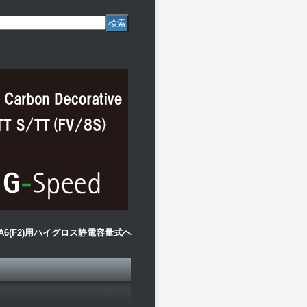
B/A6(F2)用ハイグロス静電容量式ヘ