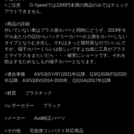
○ご注意 G-Speedでは2200円未満の商品のみではチェック
アウトできません。
○商品の詳細
付いていない車はプラス側カバーと同時にどうぞ。2019年モ
デルあたりのQ2からバッテリーカバーが上側をカバーしない
タイプとなりむき出し、それはきっと猫対策なのでいいんで
すが、端子カバーくらいは欲しいですよね仮に工具がプラス
とマイナスをまたいだら・・・確実にショートです。それを
防止するためもしもの端子カバーとなります。
○適合車種 A3/S3(GY/8Y)2021年以降、Q3/Q3SB(F3)2020
年以降、A3/S3(8V)2014-2020年、Q2(GA)2017年以降
○材質 プラスチック
○レザーカラー ブラック
○メーカー Audi純正パーツ
○その他 宅急便コンパクト対応商品