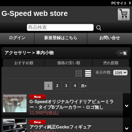
PCサイト
G-Speed web store
ログイン
新規登録はこちら
お問い合せ
アクセサリー > 車内小物
一覧
おすすめ順
価格の安い順
売れ筋順
表示件数
:
1
2
3
4
次
»
G-Speedオリジナルワイドリアビューミラ
ー・タイプBブルーカラー・ロゴ無し
11,550円
(税込)
アウディ純正Geckoフィギュア