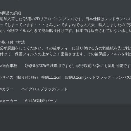
○商品の詳細
追加入荷したQ5用の2Dリアロゴエンブレムです。日本仕様はレッドランバ
ってしまっています・・・さみしいですよねでも大丈夫、輸入しましたので
か。保護フィルム付きで簡単貼り付けです。日本では販売されていない珍し
○取り付け方法
必ず脱脂をしてください。その後ボディーに貼り付ける方の剥離紙を先に剥
付けて、保護フィルムの上からよく密着させます。その後保護フィルムを剥
○適合車種 Q5(GU)2025年以降用ですが、現行以前のQ5にも流用可能で
○サイズ（貼り付け時） 横約11.2cm 縦約3.1cm(レッドフラッグ・ランバス部
○カラー ハイグロスブラック/レッド
○メーカー AudiAG純正パーツ