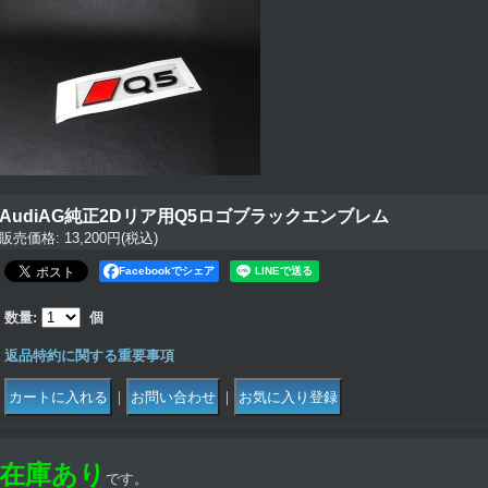
AudiAG純正2Dリア用Q5ロゴブラックエンブレム
販売価格
:
13,200円
(税込)
Facebookでシェア
数量
:
個
返品特約に関する重要事項
｜
｜
在庫あり
です。