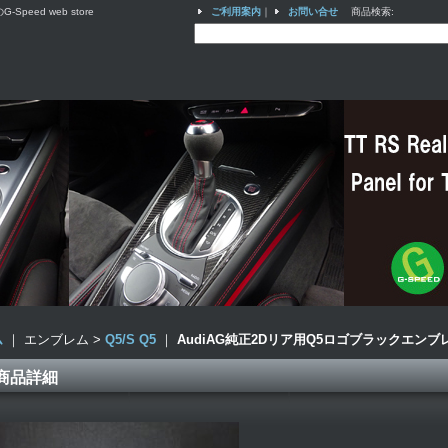
ed web store
ご利用案内
｜
お問い合せ
商品検索
:
ム
｜ エンブレム >
Q5/S Q5
｜
AudiAG純正2Dリア用Q5ロゴブラックエンブ
商品詳細