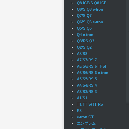
Q8 ICE/S Q8 ICE
Q8/S Q8 e-tron
Q7/S Q7
Q6/S Q6 e-tron
Q5/S Q5
Q4 e-tron
Q3/RS Q3
Q2/S Q2
A8/S8
A7/S7/RS 7
A6/S6/RS 6 TFSI
A6/S6/RS 6 e-tron
A5/S5/RS 5
A4/S4/RS 4
A3/S3/RS 3
A1/S1
TT/TT S/TT RS
R8
e-tron GT
エンブレム