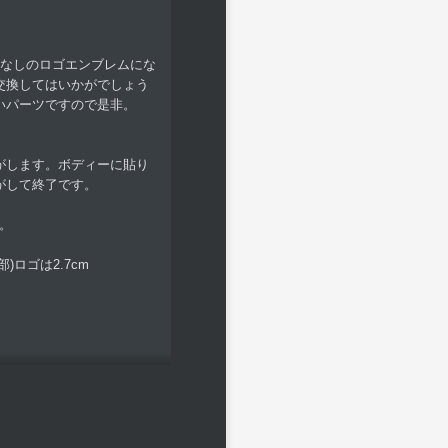
スなしのロゴエンブレムにな
交換してはいかがでしょう
いパーツですので是非。
がします。ボディーに貼り
がして終了です。
す。
)ロゴは2.7cm