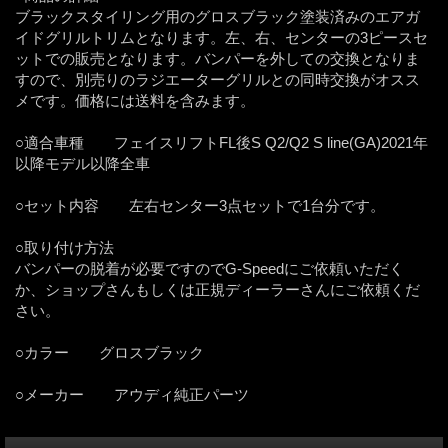
ブラックスタイリング用のグロスブラック塗装済みのエアガ
イドグリルトリムとなります。左、右、センターの3ピースセ
ットでの販売となります。バンパーを外しての交換となりま
すので、別売りのラジエーターグリルとの同時交換がオスス
メです。価格には送料を含みます。
○適合車種 フェイスリフトFL後S Q2/Q2 S line(GA)2021年
以降モデル以降全車
○セット内容 左右センター3点セットで1台分です。
○取り付け方法
バンパーの脱着が必要ですのでG-Speedにご依頼いただく
か、ショップさんもしくは正規ディーラーさんにご依頼くだ
さい。
○カラー グロスブラック
○メーカー アウディ純正パーツ