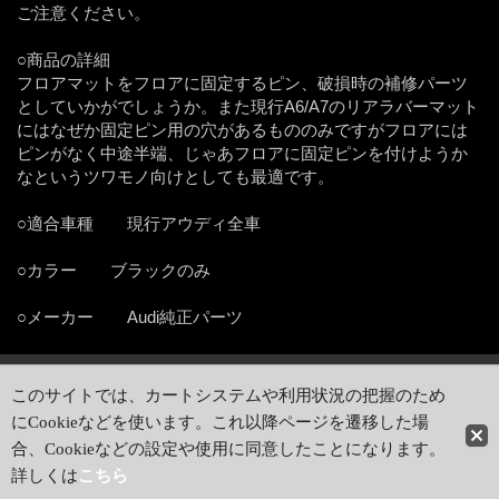
ご注意ください。
○商品の詳細
フロアマットをフロアに固定するピン、破損時の補修パーツ
としていかがでしょうか。また現行A6/A7のリアラバーマット
にはなぜか固定ピン用の穴があるもののみですがフロアには
ピンがなく中途半端、じゃあフロアに固定ピンを付けようか
なというツワモノ向けとしても最適です。
○適合車種 現行アウディ全車
○カラー ブラックのみ
○メーカー Audi純正パーツ
ホーム
|
ショッピングカート
このサイトでは、カートシステムや利用状況の把握のため
特定商取引法表示
|
ご利用案内
にCookieなどを使います。これ以降ページを遷移した場
PCサイト
合、Cookieなどの設定や使用に同意したことになります。
Copyright (C) 2007-2026 G-Speed web store, All Rights
詳しくは
こちら
Reserved.