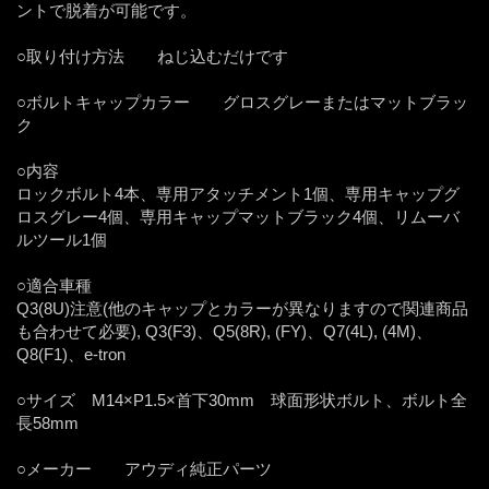
ントで脱着が可能です。
○取り付け方法 ねじ込むだけです
○ボルトキャップカラー グロスグレーまたはマットブラッ
ク
○内容
ロックボルト4本、専用アタッチメント1個、専用キャップグ
ロスグレー4個、専用キャップマットブラック4個、リムーバ
ルツール1個
○適合車種
Q3(8U)注意(他のキャップとカラーが異なりますので関連商品
も合わせて必要), Q3(F3)、Q5(8R), (FY)、Q7(4L), (4M)、
Q8(F1)、e-tron
○サイズ M14×P1.5×首下30mm 球面形状ボルト、ボルト全
長58mm
○メーカー アウディ純正パーツ