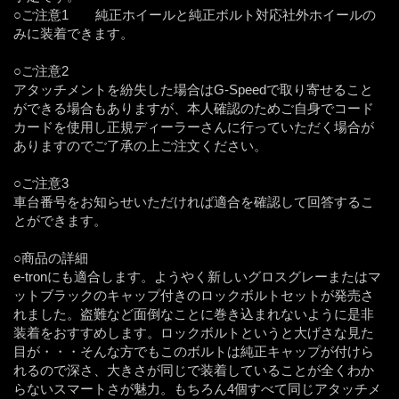
○ご注意1 純正ホイールと純正ボルト対応社外ホイールの
みに装着できます。
○ご注意2
アタッチメントを紛失した場合はG-Speedで取り寄せること
ができる場合もありますが、本人確認のためご自身でコード
カードを使用し正規ディーラーさんに行っていただく場合が
ありますのでご了承の上ご注文ください。
○ご注意3
車台番号をお知らせいただければ適合を確認して回答するこ
とができます。
○商品の詳細
e-tronにも適合します。ようやく新しいグロスグレーまたはマ
ットブラックのキャップ付きのロックボルトセットが発売さ
れました。盗難など面倒なことに巻き込まれないように是非
装着をおすすめします。ロックボルトというと大げさな見た
目が・・・そんな方でもこのボルトは純正キャップが付けら
れるので深さ、大きさが同じで装着していることが全くわか
らないスマートさが魅力。もちろん4個すべて同じアタッチメ