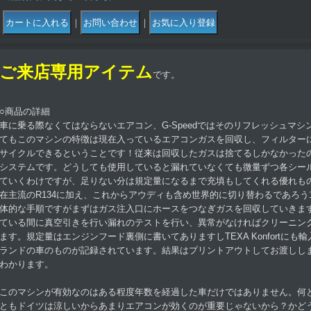
｜
｜
ご来店専用アイテム
です。
○商品の詳細
車に乗る際なくてはならないエアコン、G-Speedではそのリフレッシュマ
てもこのマシンの特徴は現在入っているエアコンガスを回収し、フィルター
サイクルできるということです！従来は回収したガスは捨てるしかなかった
システムです。どうしても使用していると漏れていなくても微量ずつ各シー
ていくわけですが、足りない分は規定量になるまで充填もしてくれる優れも
在主流のR134に加え、これからアウディも含め世界的に切り替わるであろう12
体的な手順ですがまずはガス注入口にホースをつなぎガスを回収していきま
ている間に真空引きを行い漏れのテストを行い、異常がなければクリーニン
ます。規定量はエンジンフード裏側に書いてありますしTEXA Konfortに
ランドの車のものが記録されています。結果はプリントアウトしてお渡しし
わかります。
このマシンが有効なのはある程度年数を経過した車だけではありません。何
ともドイツは涼しいからあまりエアコンが効くのが重要じゃないから？かど