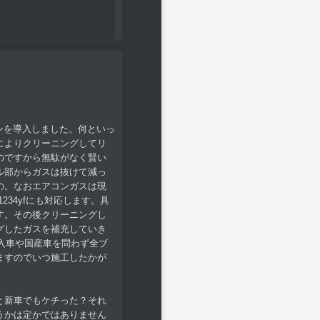
シンを導入しました。何といっ
によりクリーニングしてリ
のですから無駄がなく賢い
ル部からガスは抜けて減っ
の。なおエアコンガスは現
34yfにも対応します。具
す。その後クリーニングし
グしたガスを補充していき
も輸入車や国産車を問わず全ブ
ますのでいつ施工したかが
と新車でもケチった？それ
うかは定かではありません