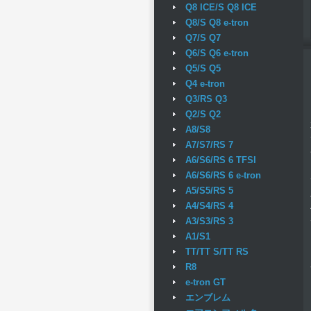
Q8 ICE/S Q8 ICE
Q8/S Q8 e-tron
Q7/S Q7
Q6/S Q6 e-tron
Q5/S Q5
Q4 e-tron
Q3/RS Q3
Q2/S Q2
A8/S8
A7/S7/RS 7
A6/S6/RS 6 TFSI
A6/S6/RS 6 e-tron
A5/S5/RS 5
A4/S4/RS 4
A3/S3/RS 3
A1/S1
TT/TT S/TT RS
R8
e-tron GT
エンブレム