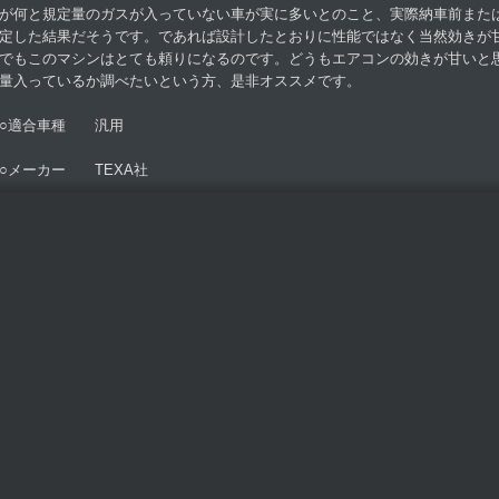
が何と規定量のガスが入っていない車が実に多いとのこと、実際納車前また
定した結果だそうです。であれば設計したとおりに性能ではなく当然効きが
でもこのマシンはとても頼りになるのです。どうもエアコンの効きが甘いと
量入っているか調べたいという方、是非オススメです。
○適合車種 汎用
○メーカー TEXA社