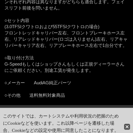
ンそれぞれ内容は異なりますがどちらも適合します。フェイ
スリフト前後を問いません。
○セット内容
(3.0TFSIクワトロおよび55TFSIクワトロの場合)
フロントレッドキャリパー左右、フロントブレーキホース左
右、リアレッドキャリパー(ロゴは入りません)左右、リアキャ
リパーキャリア左右、リアブレーキホース左右で1台分です。
○取り付け方法
G-Speedもしくはショップさんもしくは正規ディーラーさん
にご依頼ください。別途工賃が発生します。
○メーカー AudiAG純正パーツ
○その他 送料無料対象商品
ホーム
|
ショッピングカート
このサイトでは、カートシステムや利用状況の把握のため
特定商取引法表示
|
ご利用案内
にCookieなどを使います。これ以降ページを遷移した場
PCサイト
合、Cookieなどの設定や使用に同意したことになります。