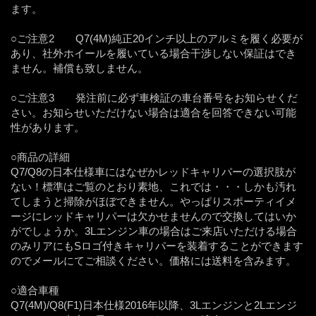
ます。
○ご注意2 Q7(4M)純正20インチ以上のアルミを履く必要が
あり、社外ホイールを履いている場合干渉しない保証はでき
ません。補償も致しません。
○ご注意3 発注前に必ず車検証の車台番号をお知らせくだ
さい。お知らせいただけない場合は適合を回答できない可能
性があります。
○商品の詳細
Q7/Q8の日本仕様車にはなぜかレッドキャリパーの選択肢が
ない！標準はご覧のとおり素地、これでは・・・しかも汚れ
てしまうと掃除がほぼできません。やっぱりスポーティイメ
ージにレッドキャリパーは欠かせませんので交換してはいか
がでしょうか。3Lエンジン車の場合はご来店いただける場合
のみリアにもSロゴ付きキャリパーを装着することができます
のでメールにてご相談ください。価格には送料を含みます。
○適合車種
Q7(4M)/Q8(F1)日本仕様2016年以降、3Lエンジンと2Lエンジ