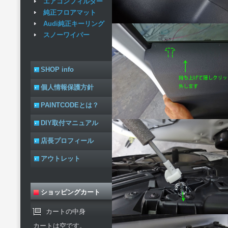
エアコンフィルター
純正フロアマット
Audi純正キーリング
スノーワイパー
SHOP info
個人情報保護方針
PAINTCODEとは？
DIY取付マニュアル
店長プロフィール
アウトレット
ショッピングカート
カートの中身
カートは空です。