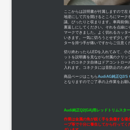
ここからは説明書が付属しますので左
地逆にして穴を開けるところにマーク
議、ぴったりと収まります。車両前側
裏返しにしてください。それを点線に
マークできました。よく切れるカッタ
いきます。一気に切ろうとせず少しず
ターを持つ手が痛いですからご注意く
切り終わったらLEDを入れてみて、
ットを説明書を見ながら付属のクリッ
ットのコネクタ自体はドアコントロー
入れます。コネクタには音防止のため
商品ページはこちら
AudiAG純正Q2/
となりますのでご了承の上作業をお願
Audi純正Q2(GA)用レッドトリム
作業は金属の角が鋭く手を負傷する場
ープ等で十分に養生してから行ってく
ざいます。