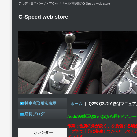
アウディ専門パーツ・アクセサリー通信販売のG-Speed web store
G-Speed web store
特定商取引法表示
ホーム
｜
Q2/S Q2-DIY取付マニュ
店長ブログ
AudiAG純正Q2/S Q2(GA)用F
作業は金属の角が鋭く手を負傷する場
ープ等で十分に養生してから行ってく
カレンダー
ざいます。