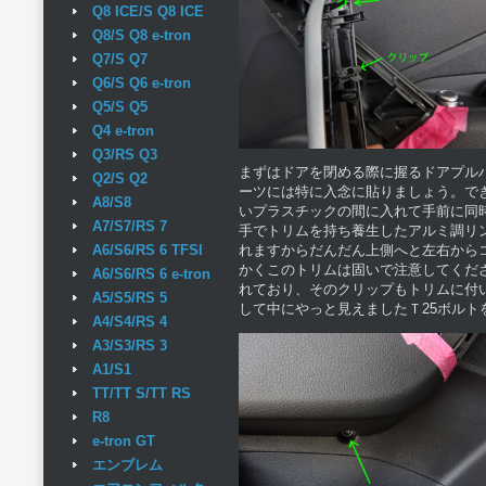
Q8 ICE/S Q8 ICE
Q8/S Q8 e-tron
Q7/S Q7
Q6/S Q6 e-tron
Q5/S Q5
Q4 e-tron
Q3/RS Q3
まずはドアを閉める際に握るドアプル
Q2/S Q2
ーツには特に入念に貼りましょう。で
A8/S8
いプラスチックの間に入れて手前に同
A7/S7/RS 7
手でトリムを持ち養生したアルミ調リ
れますからだんだん上側へと左右から
A6/S6/RS 6 TFSI
かくこのトリムは固いで注意してくだ
A6/S6/RS 6 e-tron
れており、そのクリップもトリムに付
A5/S5/RS 5
して中にやっと見えましたＴ25ボルト
A4/S4/RS 4
A3/S3/RS 3
A1/S1
TT/TT S/TT RS
R8
e-tron GT
エンブレム